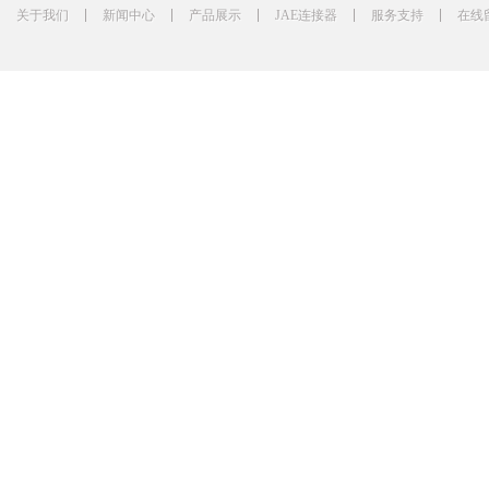
关于我们
新闻中心
产品展示
JAE连接器
服务支持
在线